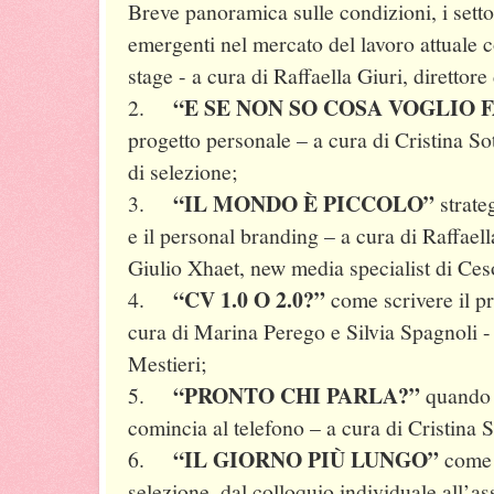
Breve panoramica sulle condizioni, i settor
emergenti nel mercato del lavoro attuale c
stage - a cura di Raffaella Giuri, direttore
“E SE NON SO COSA VOGLIO 
2.
progetto personale – a cura di Cristina Sotto
di selezione;
“IL MONDO È PICCOLO”
3.
strate
e il personal branding – a cura di Raffaell
Giulio Xhaet, new media specialist di C
“CV 1.0 O 2.0?”
4.
come scrivere il pr
cura di Marina Perego e Silvia Spagnoli -
Mestieri;
“PRONTO CHI PARLA?”
5.
quando i
comincia al telefono – a cura di Cristina So
“IL GIORNO PIÙ LUNGO”
6.
come s
selezione, dal colloquio individuale all’a