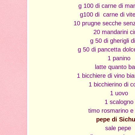
g 100 di carne di man
g100 di carne di vitel
10 prugne secche sen
20 mandarini ci
g 50 di gherigli d
g 50 di pancetta dolce
1 panino
latte quanto b
1 bicchiere di vino bi
1 bicchierino di 
1 uovo
1 scalogno
timo rosmarino e 
pepe di Sich
sale pepe