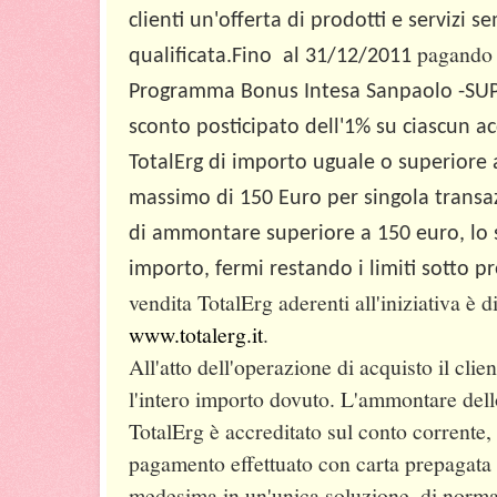
clienti un'offerta di prodotti e servizi 
pagando
qualificata.
Fino al 31/12/2011
Programma Bonus Intesa Sanpaolo -SU
sconto posticipato dell'1% su ciascun acq
TotalErg di importo uguale o superiore 
massimo di 150 Euro per singola transazi
di ammontare superiore a 150 euro, lo s
importo, fermi restando i limiti sotto pre
vendita TotalErg aderenti all'iniziativa è d
www.totalerg.it
.
All'atto dell'operazione di acquisto il cli
l'intero importo dovuto. L'ammontare dell
TotalErg è accreditato sul conto corrente,
pagamento effettuato con carta prepagata 
medesima in un'unica soluzione, di norma