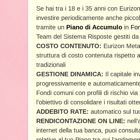
Se hai tra i 18 e i 35 anni con Euriz
investire periodicamente anche picc
tramite un
Piano di Accumulo
in
Fo
Team del Sistema Risposte gestiti d
COSTO CONTENUTO:
Eurizon Meta
struttura di costo contenuta rispetto 
tradizionali
GESTIONE DINAMICA:
Il capitale in
progressivamente e automaticamente 
Fondi comuni con profili di rischio via
l’obiettivo di consolidare i risultati otte
ADDEBITO RATE:
automatico sul tu
RENDICONTAZIONE ON LINE:
nell’
internet della tua banca, puoi consult
relative al tuo Piano tra cui l’andame