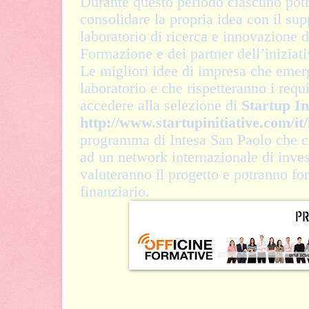
Durante questo periodo ciascuno potr
consolidare la propria idea con il sup
laboratorio di ricerca e innovazione 
Formazione e dei partner dell’iniziati
Le migliori idee di impresa che emerg
laboratorio e che rispetteranno i requi
accedere alla selezione di
Startup In
http://www.startupinitiative.com/it
programma di Intesa San Paolo che c
ad un network internazionale di invest
valuteranno il progetto e potranno fo
finanziario.