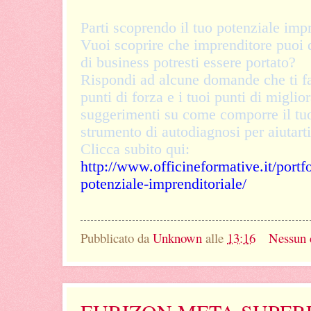
Parti scoprendo il tuo potenziale impr
Vuoi scoprire che imprenditore puoi 
di business potresti essere portato?
Rispondi ad alcune domande che ti fa
punti di forza e i tuoi punti di migli
suggerimenti su come comporre il tu
strumento di autodiagnosi per aiutart
Clicca subito qui:
http://www.officineformative.it/portfo
potenziale-imprenditoriale/
Pubblicato da
Unknown
alle
13:16
Nessun