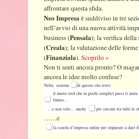
affrontare questa sfida.
Neo Impresa
è suddiviso in tre sezi
nell’avvio di una nuova attività impr
Pensala
business (
); la verifica dell
Creala
(
); la valutazione delle forme
Finanziala
(
).
Scoprilo »
Non ti senti ancora pronto? O magar
ancora le idee molto confuse?
Nella sezione
di questo sito trovi:
il nuovo tool che in pochi semplici passi ti aiuta 
futuro…
…e non solo… anche
per cercare tra tutte le o
……e
la scuola d’impresa online per imparare a dare f