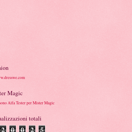
hion
ter Magic
alizzazioni totali
2
0
0
2
5