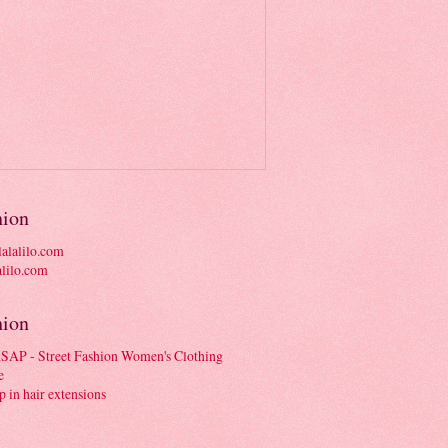
hion
alalilo.com
hion