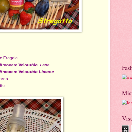
e
Fragola
 Arcocere Velour
bio
Latte
Fas
 Arcocere Velour
bio Limone
iorno
tte
Mis
Visu
8