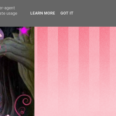
ser-agent
rate usage
LEARN MORE
GOT IT