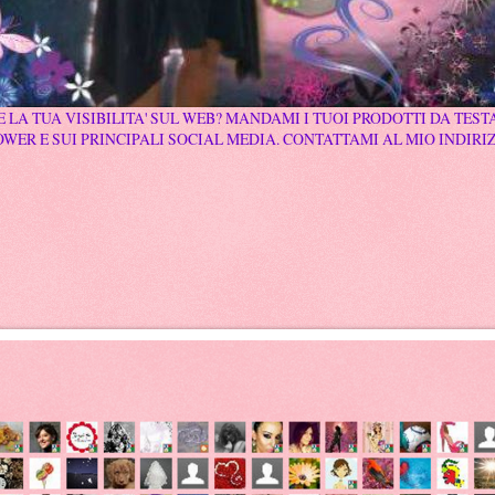
 LA TUA VISIBILITA' SUL WEB? MANDAMI I TUOI PRODOTTI DA TESTA
WER E SUI PRINCIPALI SOCIAL MEDIA. CONTATTAMI AL MIO INDIRI