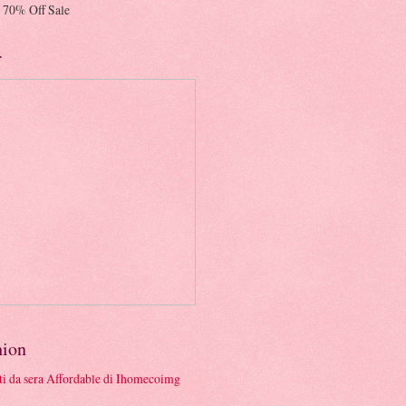
 70% Off Sale
r
hion