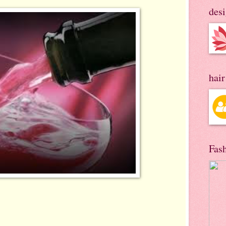
des
hai
Fas