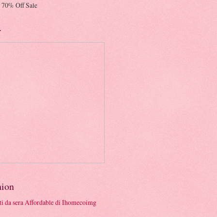
 70% Off Sale
r
hion