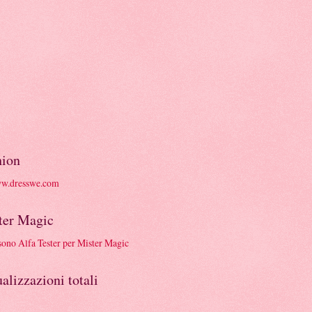
hion
ter Magic
alizzazioni totali