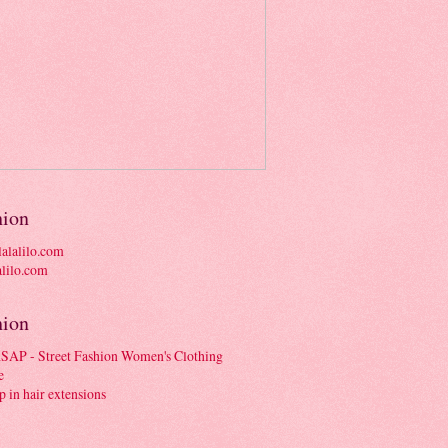
hion
alalilo.com
hion