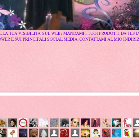
 LA TUA VISIBILITA' SUL WEB? MANDAMI I TUOI PRODOTTI DA TESTA
WER E SUI PRINCIPALI SOCIAL MEDIA. CONTATTAMI AL MIO INDIRI