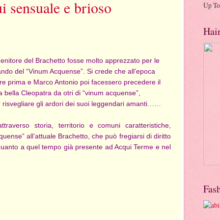
i sensuale e brioso
Up To
Hai
genitore del Brachetto fosse molto apprezzato per le
rlando del “Vinum Acquense”. Si crede che all’epoca
e prima e Marco Antonio poi facessero precedere il
lla bella Cleopatra da otri di “vinum acquense”,
 risvegliare gli ardori dei suoi leggendari amanti……
traverso storia, territorio e comuni caratteristiche,
ense” all’attuale Brachetto, che può fregiarsi di diritto
n quanto a quel tempo già presente ad Acqui Terme e nel
Fas