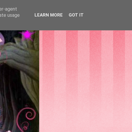
ser-agent
rate usage
LEARN MORE
GOT IT