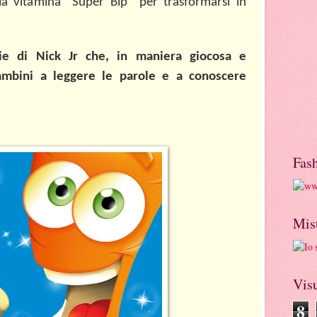
a vitamina “Super Bip” per trasformarsi in
ie di Nick Jr che, in maniera giocosa e
ambini a leggere le parole e a conoscere
Fas
Mis
Visu
8