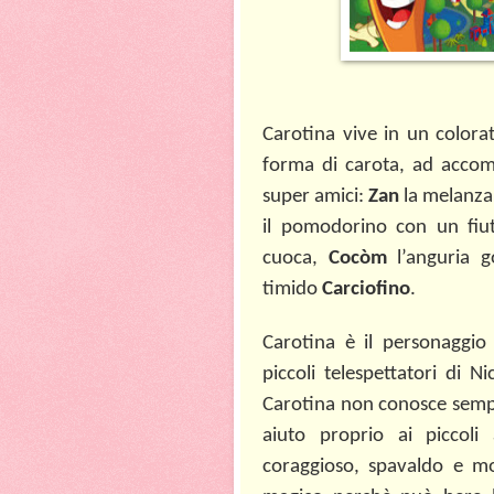
Carotina vive in un colorat
forma di carota, ad accom
super amici:
Zan
la melanzan
il pomodorino con un fiu
cuoca,
Cocòm
l’anguria 
timido
Carciofino
.
Carotina è il personaggio
piccoli telespettatori di N
Carotina non conosce sempre
aiuto proprio ai piccoli
coraggioso, spavaldo e mo