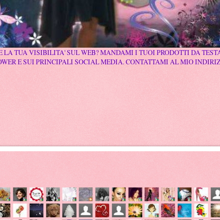
 LA TUA VISIBILITA' SUL WEB? MANDAMI I TUOI PRODOTTI DA TESTA
WER E SUI PRINCIPALI SOCIAL MEDIA. CONTATTAMI AL MIO INDIRI