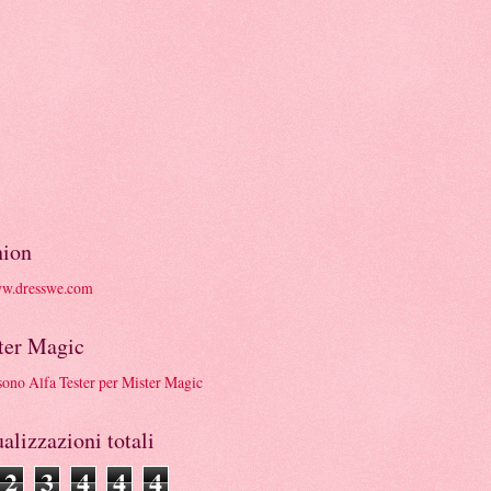
hion
ter Magic
alizzazioni totali
2
3
4
4
4