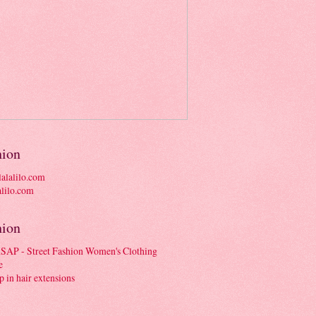
hion
alalilo.com
hion