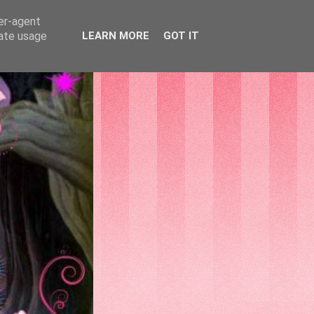
ser-agent
rate usage
LEARN MORE
GOT IT