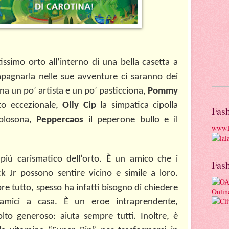
issimo orto all’interno di una bella casetta a
pagnarla nelle sue avventure ci saranno dei
a un po’ artista e un po’ pasticciona,
Pommy
to eccezionale,
Olly Cip
la simpatica cipolla
Fas
golosona,
Peppercaos
il peperone bullo e il
www.l
 più carismatico dell’orto. È un amico che i
Fas
ick Jr possono sentire vicino e simile a loro.
 tutto, spesso ha infatti bisogno di chiedere
 amici a casa. È un eroe intraprendente,
lto generoso: aiuta sempre tutti. Inoltre, è