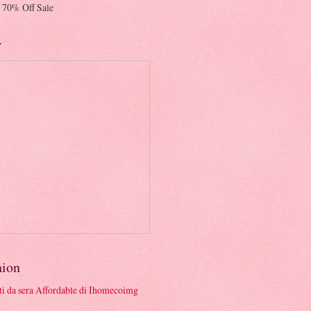
 70% Off Sale
r
hion