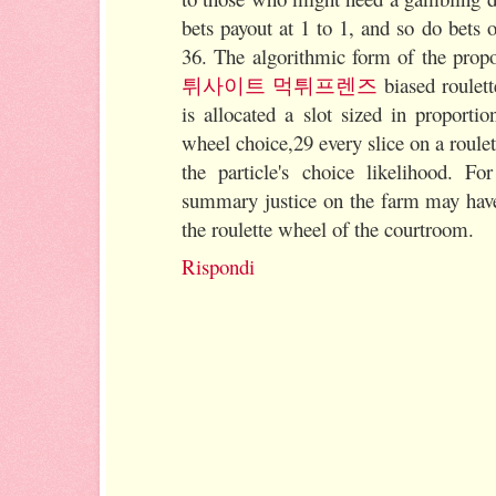
bets payout at 1 to 1, and so do bets
36. The algorithmic form of the propo
튀사이트 먹튀프렌즈
biased roulett
is allocated a slot sized in proportion
wheel choice,29 every slice on a roule
the particle's choice likelihood. F
summary justice on the farm may have 
the roulette wheel of the courtroom.
Rispondi