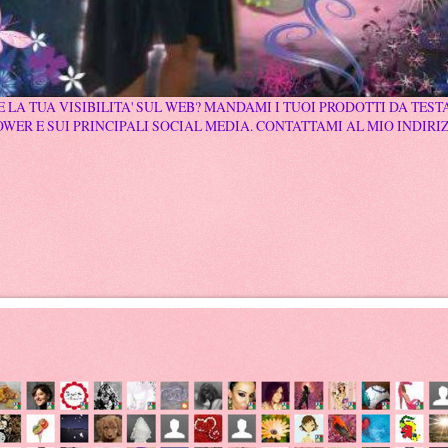
 LA TUA VISIBILITA' SUL WEB? MANDAMI I TUOI PRODOTTI DA TESTA
WER E SUI PRINCIPALI SOCIAL MEDIA. CONTATTAMI AL MIO INDIRI