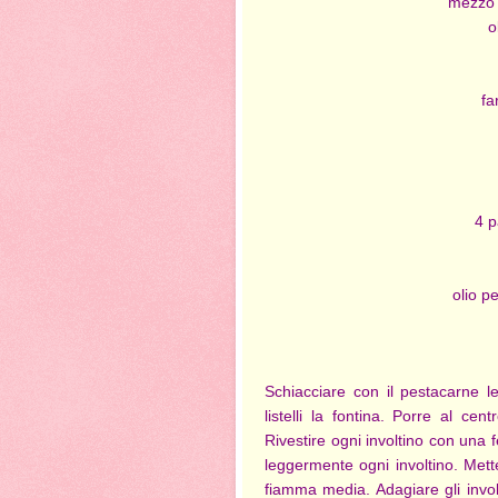
mezzo 
o
fa
4 p
olio p
Schiacciare con il pestacarne le
listelli la fontina. Porre al cen
Rivestire ogni involtino con una 
leggermente ogni involtino. Mette
fiamma media. Adagiare gli involt