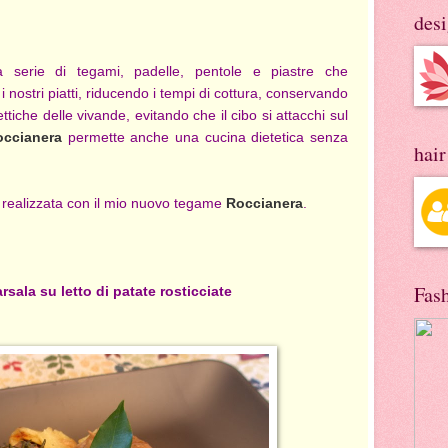
des
 serie di tegami, padelle, pentole e piastre che
 nostri piatti, riducendo i tempi di cottura, conservando
ttiche delle vivande, evitando che il cibo si attacchi sul
occianera
permette anche una cucina dietetica senza
hai
 realizzata con il mio nuovo tegame
Roccianera
.
Fas
arsala su letto di patate rosticciate