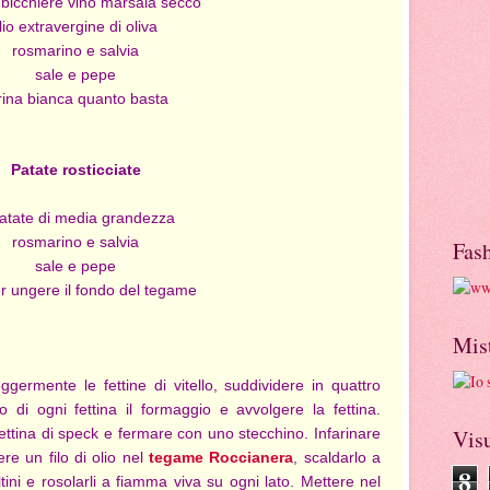
bicchiere vino marsala secco
lio extravergine di oliva
rosmarino e salvia
sale e pepe
rina bianca quanto basta
Patate rosticciate
atate di media grandezza
rosmarino e salvia
Fas
sale e pepe
er ungere il fondo del tegame
Mis
ggermente le fettine di vitello, suddividere in quattro
tro di ogni fettina il formaggio e avvolgere la fettina.
fettina di speck e fermare con uno stecchino. Infarinare
Visu
re un filo di olio nel
tegame
Roccianera
, scaldarlo a
8
ini e rosolarli a fiamma viva su ogni lato. Mettere nel