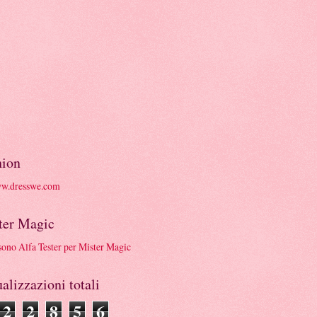
hion
ter Magic
alizzazioni totali
2
2
8
5
6