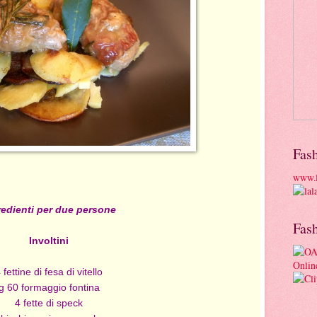
Fas
www.l
redienti per due persone
Fas
Involtini
 fettine di fesa di vitello
g 60 formaggio fontina
4 fette di speck