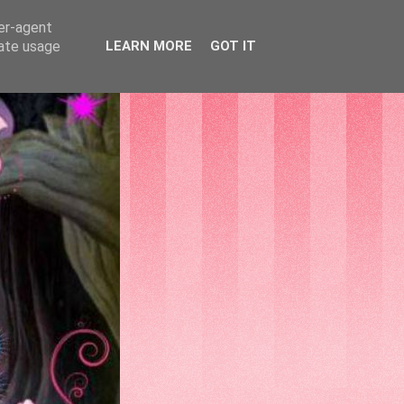
ser-agent
rate usage
LEARN MORE
GOT IT