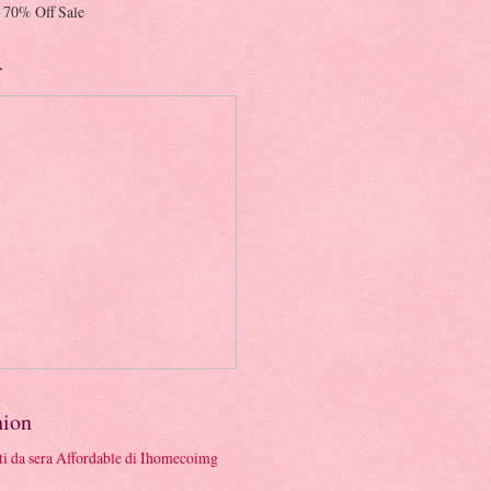
 70% Off Sale
r
hion