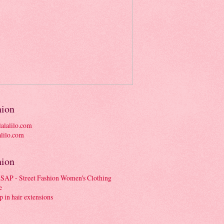
hion
alalilo.com
hion