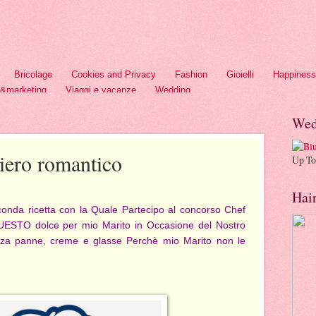
Bricolage
Cookies and Privacy
Fashion
Gioielli
Happiness
h&marketing
Viaggi e vacanze
Wedding
Wed
siero romantico
Up To
Hai
econda ricetta con la Quale Partecipo al concorso Chef
QUESTO dolce per mio Marito in Occasione del Nostro
nza panne, creme e glasse Perchè mio Marito non le