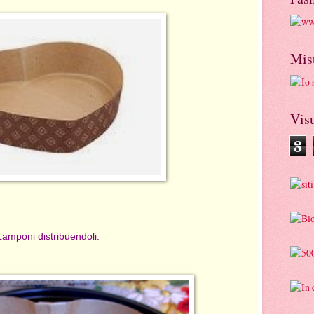
Mis
Visu
8
amponi distribuendoli.