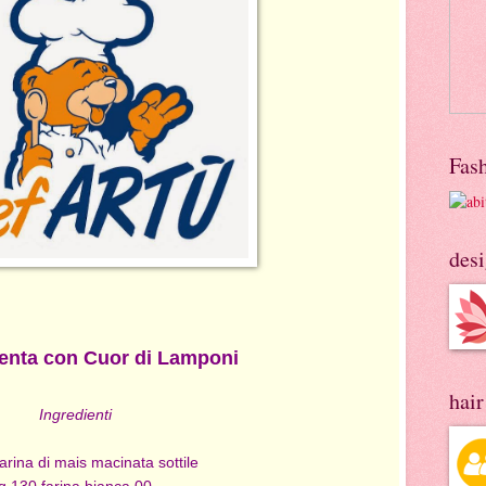
Fas
des
enta con Cuor di Lamponi
hai
Ingredienti
arina di mais macinata sottile
g 130 farina bianca 00