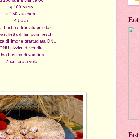
g 100 burro
g 150 zucchero
Fas
4 Uova
 bustina di lievito per dolci
aschetta di lamponi freschi
rza di limone grattugiata ONU
ONU pizzico di vendita
Una bustina di vanillina
Zucchero a velo
Fas