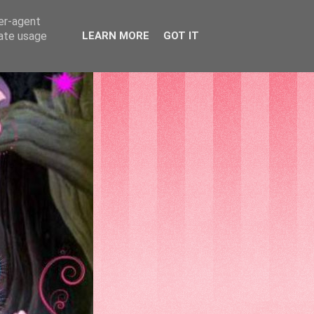
ser-agent
rate usage
LEARN MORE
GOT IT