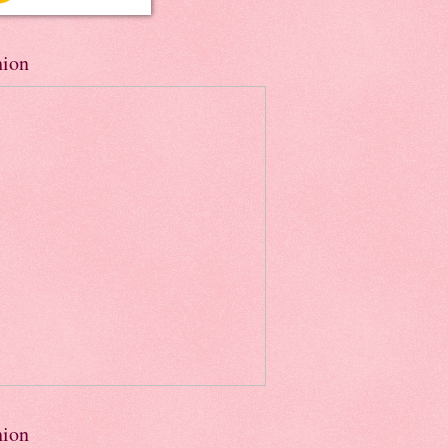
hion
hion