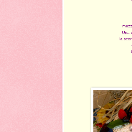
mezza
Una v
la sco