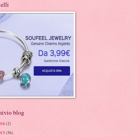
elli
hivio blog
016
(2)
015
(56)