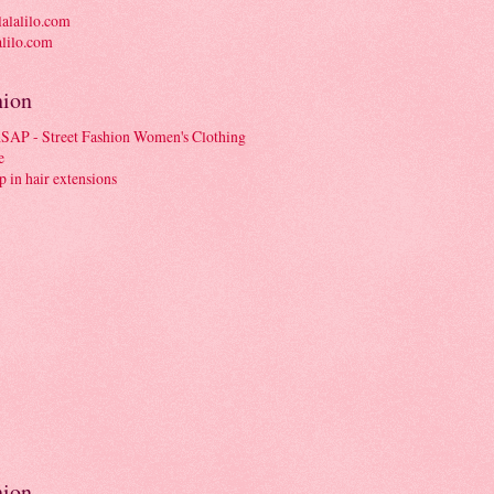
alalilo.com
hion
hion