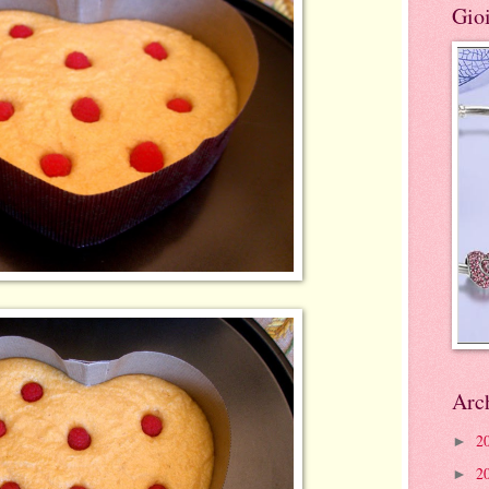
Gioi
Arc
2
►
2
►