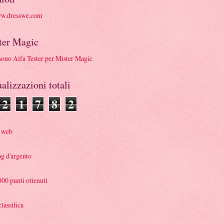
ter Magic
alizzazioni totali
2
1
7
8
2