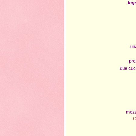
Ing
un
pre
due cucc
mezz
Ol