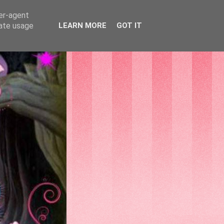
ser-agent
rate usage
LEARN MORE
GOT IT