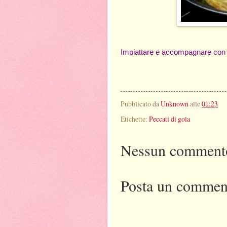
Impiattare e accompagnare con i
Pubblicato da
Unknown
alle
01:23
Etichette:
Peccati di gola
Nessun comment
Posta un commen