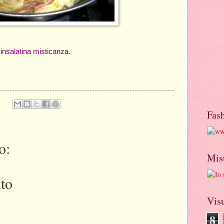
nsalatina misticanza.
Fas
o:
Mis
to
Visu
8