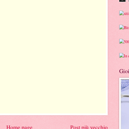
Gioi
Home page
Post più vecchio