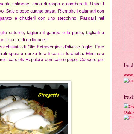
inemente salmone, coda di rospo e gamberetti. Unire il
ovo. Sale e pepe quanto basta. Riempire i calamari con
parato e chiuderli con uno stecchino. Passarli nel
oglie esterne, tagliare il gambo e le punte, tagliarli a
con il succo di un limone.
cucchiaiata di
Olio Extravergine d’oliva
e l'aglio. Fare
irali spesso senza forarli con la forchetta. Eliminare
nire i carciofi. Regolare con sale e pepe. Cuocere per
Fas
www.l
Fas