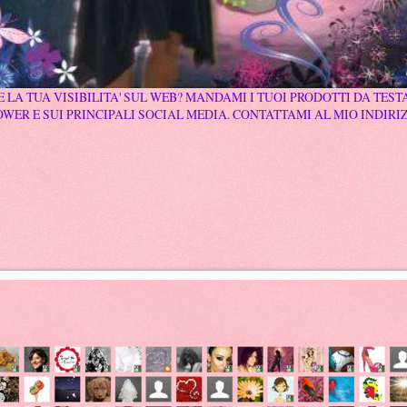
 LA TUA VISIBILITA' SUL WEB? MANDAMI I TUOI PRODOTTI DA TESTA
WER E SUI PRINCIPALI SOCIAL MEDIA. CONTATTAMI AL MIO INDIRI