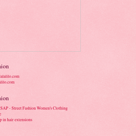
hion
alalilo.com
hion