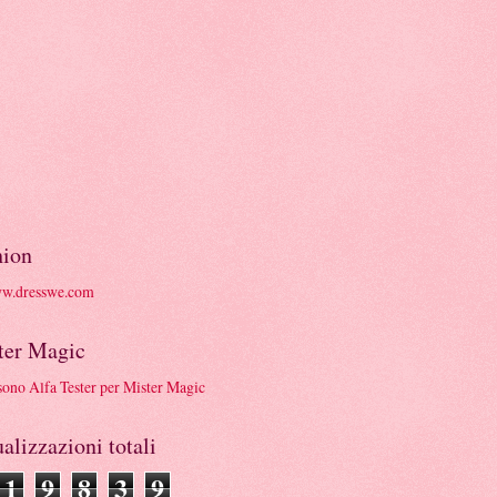
hion
ter Magic
alizzazioni totali
1
9
8
3
9