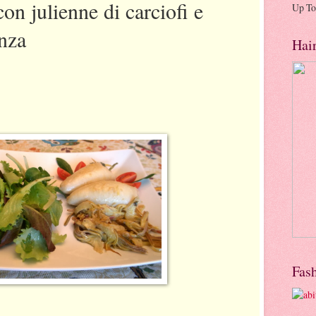
on julienne di carciofi e
Up To
anza
Hai
Fas