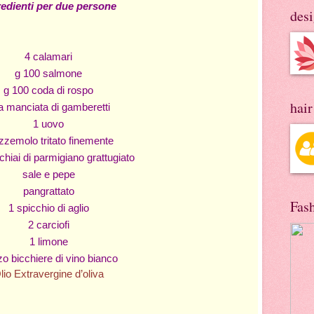
redienti per due persone
des
4 calamari
g 100 salmone
g 100 coda di rospo
hai
a manciata di gamberetti
1 uovo
zzemolo tritato finemente
hiai di parmigiano grattugiato
sale e pepe
pangrattato
Fas
1 spicchio di aglio
2 carciofi
1 limone
o bicchiere di vino bianco
io Extravergine d’oliva