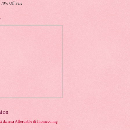
 70% Off Sale
r
hion