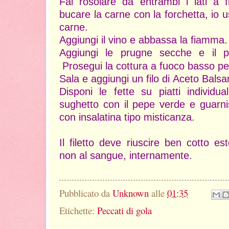
Fai rosolare da entrambi i lati a 
bucare la carne con la forchetta, io u
carne.
Aggiungi il vino e abbassa la fiamma.
Aggiungi le prugne secche e il
p
Prosegui la cottura a fuoco basso pe
Sala e aggiungi un filo di
A
ceto Bals
Disponi le fette su piatti individual
sughetto con il pepe verde e guarni
con insalatina tipo misticanza.
Il filetto deve riuscire ben cotto 
non al sangue, internamente.
Pubblicato da
Unknown
alle
01:35
Etichette:
Peccati di gola