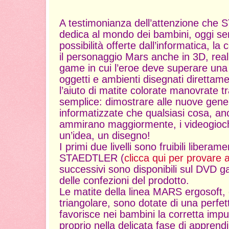
A testimonianza dell’attenzione ch
dedica al mondo dei bambini, oggi sem
possibilità offerte dall’informatica, l
il personaggio Mars anche in 3D, re
game in cui l’eroe deve superare una se
oggetti e ambienti disegnati direttam
l’aiuto di matite colorate manovrate t
semplice: dimostrare alle nuove gene
informatizzate che qualsiasi cosa, an
ammirano maggiormente, i videogioc
un’idea, un disegno!
I primi due livelli sono fruibili liberame
STAEDTLER (
clicca qui per provare 
successivi sono disponibili sul DVD g
delle confezioni del prodotto.
Le matite della linea MARS ergosoft, 
triangolare, sono dotate di una perfe
favorisce nei bambini la corretta impu
proprio nella delicata fase di appren