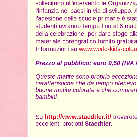
sollecitano all’intervento le Organizz
l’infanzia nei paesi in via di sviluppo
l’adesione delle scuole primarie è sta
studenti avranno tempo fino al 6 mag
della celebrazione, per dare sfogo alla
materiale coreografico fornito grat
Informazioni su
www.world-kids-colour
Prezzo al pubb
lico: euro 9,50 (IVA 
Queste matite sono proprio eccezional
caratteristiche che da tempo ritenevo 
buone matite colorate e che comprerò
bambini.
Su
http://www.staedtler.it/
troverete
eccellenti prodotti
Staedtler.