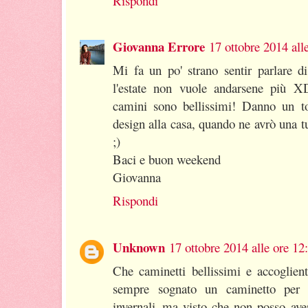
Rispondi
Giovanna Errore
17 ottobre 2014 all
Mi fa un po' strano sentir parlare di
l'estate non vuole andarsene più XD
camini sono bellissimi! Danno un t
design alla casa, quando ne avrò una t
;)
Baci e buon weekend
Giovanna
Rispondi
Unknown
17 ottobre 2014 alle ore 12
Che caminetti bellissimi e accoglien
sempre sognato un caminetto per r
invernali..ma visto che non posso ave