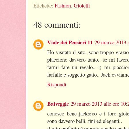
Etichette:
Fashion
,
Gioielli
48 commenti:
Viale dei Pensieri 11
29 marzo 2013 a
Ho visitato il sito, sono troppo grazios
piacciono davvero tanto.. se mi lavoro
farmi fare un regalo.. :) mi piaccio
farfalle e soggetto gatto.. Jack ovviame
Rispondi
Batveggie
29 marzo 2013 alle ore 10:
conosco bene jack&co e i loro gioiel
sono davvero belli, fini ed eleganti..
il mio preferito è proprio quello che hai