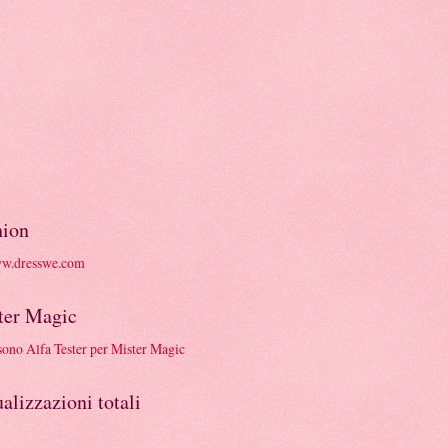
hion
ter Magic
alizzazioni totali