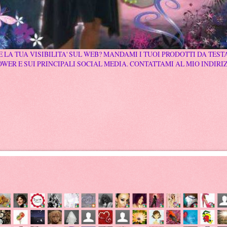
 LA TUA VISIBILITA' SUL WEB? MANDAMI I TUOI PRODOTTI DA TESTA
WER E SUI PRINCIPALI SOCIAL MEDIA. CONTATTAMI AL MIO INDIRI