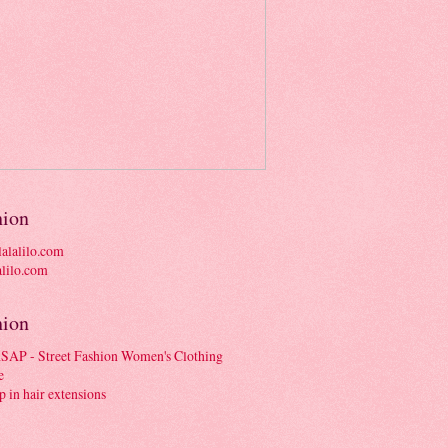
hion
alalilo.com
hion