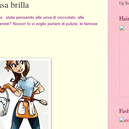
sa brilla
Up To
Hai
e...state pensando alle uova di cioccolato, alle
rete? Noooo! Io vi voglio parlare di pulizie, le famose
Fas