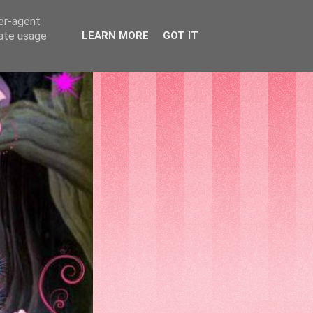
ser-agent
rate usage
LEARN MORE
GOT IT