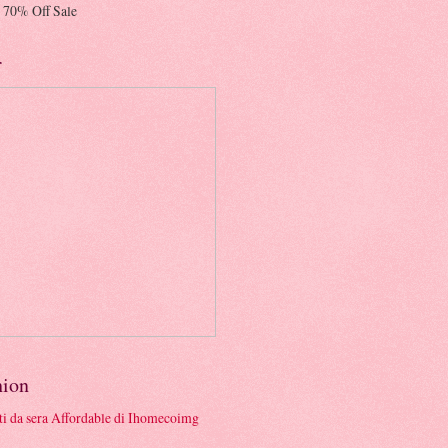
 70% Off Sale
r
hion