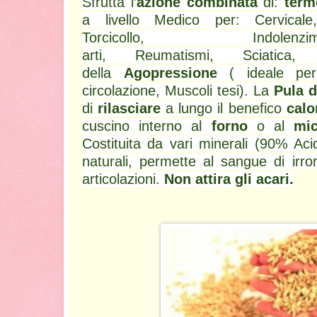
Sfrutta l’
azione combinata
di:
term
a livello Medico per: Cervical
Torcicollo, Indole
arti, Reumatismi, Sciatica,
della
Agopressione
( ideale per
circolazione, Muscoli tesi). La
Pula d
di
rilasciare
a lungo il benefico
calo
cuscino interno al
forno
o al
mi
Costituita da vari minerali (90% Acido 
naturali, permette al sangue di irro
articolazioni.
Non attira gli acari.