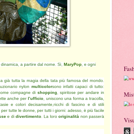
 dinamica, a partire dal nome. Sì,
MaryPop
, e ogni
Fas
na già tutta la magia della tata più famosa del mondo.
luzionario nylon
multicolor
sono infatti capaci di tutto:
 come compagne di
shopping
, spiritose per andare in
Mis
fette anche per
l’ufficio
, uniscono una forma a tracolla,
asie e colori decisamente,ricchi di fascino e di stili
, per tutte le donne, per tutti i giorni: adesso, è più facile
sse
e di
divertimento
. La loro
originalità
non passerà
Visu
8