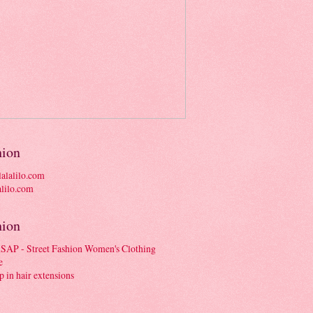
hion
alalilo.com
hion