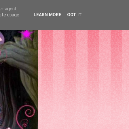
ser-agent
rate usage
LEARN MORE
GOT IT