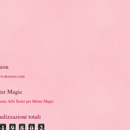
hion
ter Magic
alizzazioni totali
1
9
8
0
2