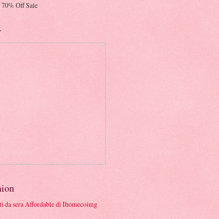
 70% Off Sale
r
hion