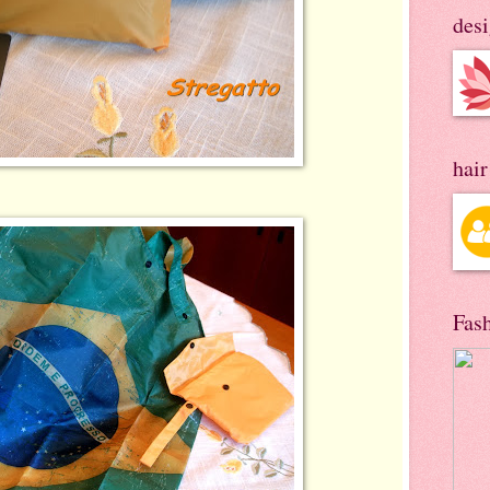
des
hai
Fas