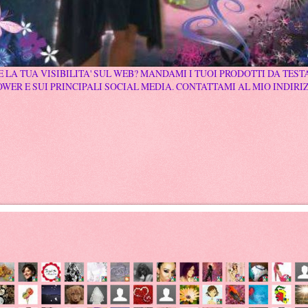
 LA TUA VISIBILITA' SUL WEB? MANDAMI I TUOI PRODOTTI DA TESTA
WER E SUI PRINCIPALI SOCIAL MEDIA. CONTATTAMI AL MIO INDIRI