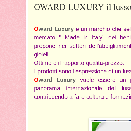
OWARD LUXURY il lusso m
O
ward
L
uxury
è un marchio che sele
mercato " Made in Italy" dei ben
propone nei settori dell'abbigliamen
gioielli.
Ottimo è il rapporto qualità-prezzo.
I prodotti sono l'espressione di un lus
O
ward Luxury
vuole essere un pu
panorama internazionale del lus
contribuendo a fare cultura e formazi