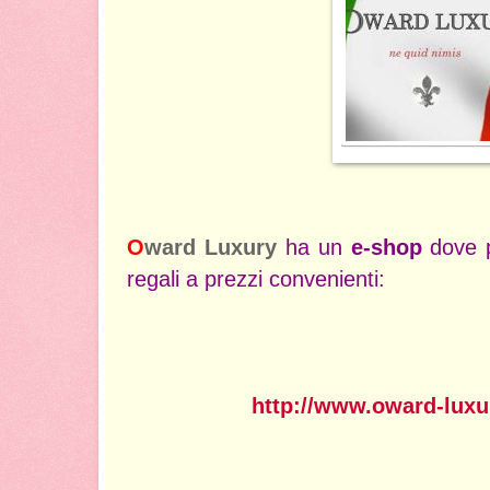
O
ward Luxury
ha un
e-shop
dove p
regali a prezzi convenienti:
http://www.oward-luxur